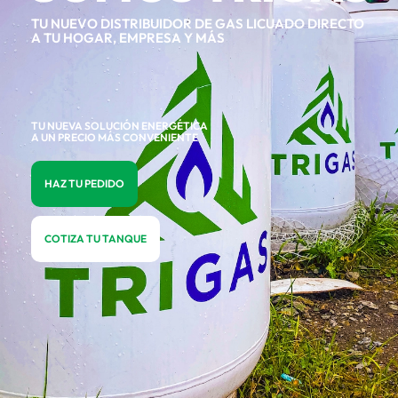
TU NUEVO DISTRIBUIDOR DE GAS LICUADO DIRECTO
A TU HOGAR, EMPRESA Y MÁS
TU NUEVA SOLUCIÓN ENERGÉTICA
A UN PRECIO MÁS CONVENIENTE
HAZ TU PEDIDO
COTIZA TU TANQUE